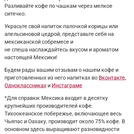
Разливайте кофе по чашкам через мелкое
ситечко.
Украсьте свой напиток палочк
ой
корицы или
апельсиновой
цедрой
, представьте
себя на
мексиканской
собремесе
и
не
спеша
наслаждайтесь вкусом и ароматом
настоящей
Мексики
!
Будем рады вашим отзывам о нашем кофе и
приготовленных из него напитках в
о
Вконтакте
,
Одноклассниках
и
Инстаграме
*Для справки: Мексика входит в десятку
крупнейших производителей кофе.
Тихоокеанское побережье, включающее весь
Чьяпас и
Оахаку
, производит около 75% кофе. В
основном здесь выращивают разновидности