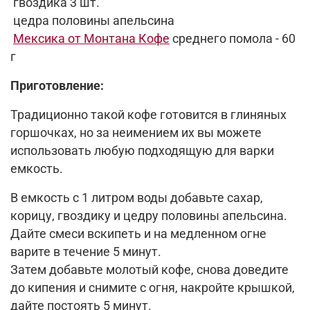
гвоздика
3
шт.
цедра
половины
апельсина
Мексика от Монтана Кофе
среднего помола
-
60
г
Приготовление:
Традиционно такой кофе готовится в глиняных
горшочках, но за неимением их вы можете
использовать любую подходящую для варки
емкость.
В
емкость
с 1 литром воды добавьте сахар,
корицу, гвоздику и цедру половины апельсина.
Дайте смеси вскипеть и на медленном огне
вари
те
в течение 5 минут.
Затем добавьте
молотый кофе, снова доведите
до кипения и снимите с огня, накройте крышкой,
дайте постоять 5 минут.