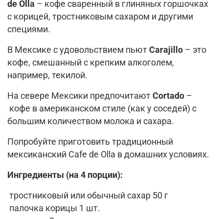
de
Olla
– кофе сваренный
в глиняных горшочках
с корицей
, тростниковым
сахаром
и другими
специями.
В Мексике с
удовольствием пь
ют
Carajillo
–
это
кофе, смешанный с
крепким алкоголем
,
например, текилой
.
На севере Мексики
предпочитают
Cortado
–
кофе
в американском стиле (как у соседей)
с
большим количеством молока и сахара.
Попробуйте приготовить
традиционный
мексиканский
Cafe
de
Olla
в домашних условиях.
Ингредиенты
(на 4 порции)
:
тростниковый или обычный сахар 50 г
палочк
а
корицы 1 шт.