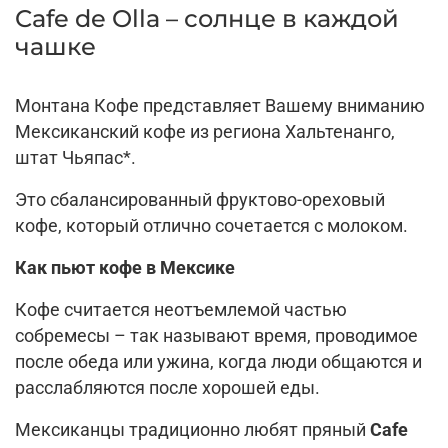
Cafe de Olla – солнце в каждой
чашке
Монтана Кофе представляет Вашему вниманию
Мексиканский кофе из региона
Хальтенанго
,
штат Чьяпас
*
.
Это с
баланси
рованный фруктово-ореховый
кофе, который отлично сочетается с молоком.
Как пьют кофе
в Мексике
Кофе
счита
е
т
ся
неотъемлемой частью
собремесы
– так называют время
,
проводимое
после
обед
а
или ужин
а
, когда люди
о
бщаются и
расслабляются после хорошей еды.
Мексиканцы
традиционно
любят пряный
Cafe