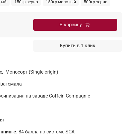
тый
150гр зерно
150гр молотый
500гр зерно
В корзину
Купить в 1 клик
, Моносорт (Single origin)
Гватемала
инизация на заводе Coffein Compagnie
яя
аппинге
: 84 балла по системе SCA