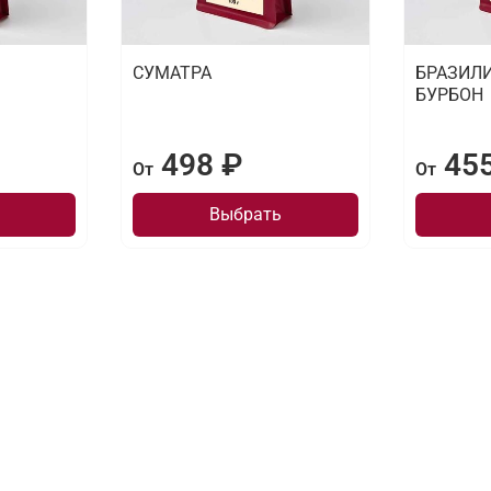
СУМАТРА
БРАЗИЛ
БУРБОН
498 ₽
45
От
От
Выбрать